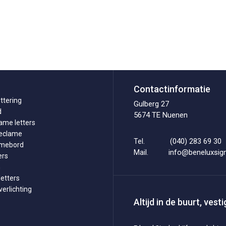
Contactinformatie
ttering
Gulberg 27
d
5674 TE Nuenen
ame letters
reclame
(040) 283 69 30
Tel.
amebord
info@beneluxsign
Mail.
ers
n
etters
erlichting
Altijd in de buurt, ves