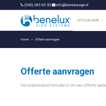
(040) 283 69 30
info@beneluxsign.nl
SPECIALISME
Home
»
Offerte aanvragen
Offerte aanvragen
Vul onderstaand formulier in om een offerte aant