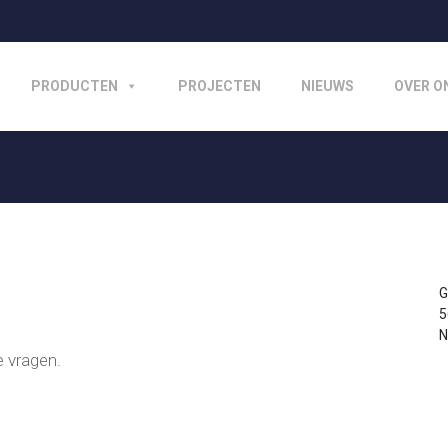
PRODUCTEN
PROJECTEN
NIEUWS
OVER O
G
5
N
e vragen.