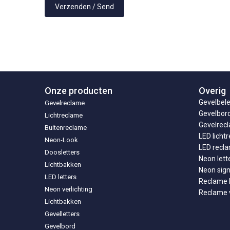
Onze producten
Overig
Gevelbele
Gevelreclame
Gevelbor
Lichtreclame
Gevelrecl
Buitenreclame
LED licht
Neon-Look
LED recl
Doosletters
Neon lett
Lichtbakken
Neon sig
LED letters
Reclame l
Neon verlichting
Reclame v
Lichtbakken
Gevelletters
Gevelbord