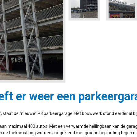
ft er weer een parkeergara
 staat de “nieuwe” P3 parkeergarage. Het bouwwerk stond eerder al bij
ts aan maximaal 400 auto’s. Met een verwarmde hellingbaan kan de gara
 in de toekomst nog worden aangekleed met groene beplanting tegen de