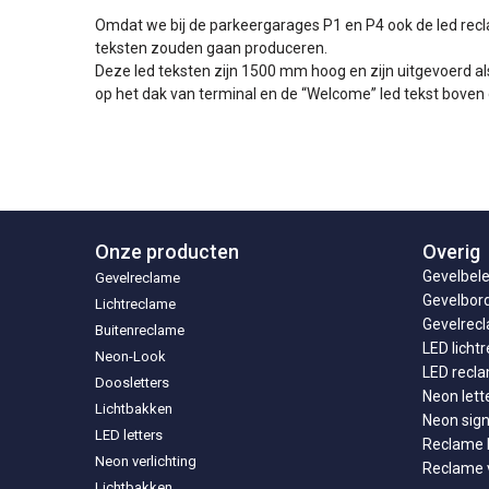
Omdat we bij de parkeergarages P1 en P4 ook de led rec
teksten zouden gaan produceren.
Deze led teksten zijn 1500 mm hoog en zijn uitgevoerd al
op het dak van terminal en de “Welcome” led tekst boven 
Onze producten
Overig
Gevelbele
Gevelreclame
Gevelbor
Lichtreclame
Gevelrecl
Buitenreclame
LED licht
Neon-Look
LED recl
Doosletters
Neon lett
Lichtbakken
Neon sig
LED letters
Reclame l
Neon verlichting
Reclame v
Lichtbakken