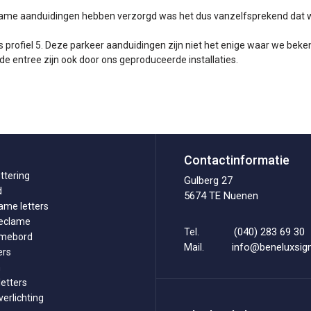
lame aanduidingen hebben verzorgd was het dus vanzelfsprekend dat w
s profiel 5. Deze parkeer aanduidingen zijn niet het enige waar we be
de entree zijn ook door ons geproduceerde installaties.
Contactinformatie
ttering
Gulberg 27
d
5674 TE Nuenen
ame letters
reclame
(040) 283 69 30
Tel.
amebord
info@beneluxsign
Mail.
ers
n
etters
erlichting