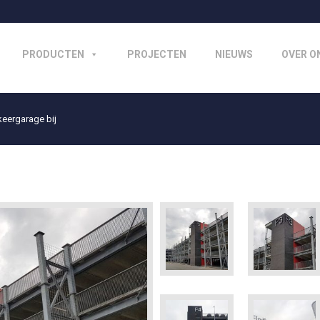
PRODUCTEN
PROJECTEN
NIEUWS
OVER O
keergarage bij