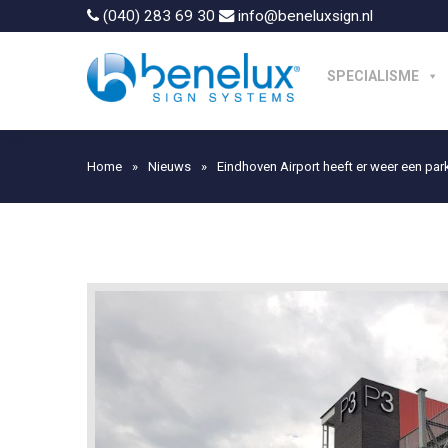
(040) 283 69 30
info@beneluxsign.nl
SPECIALISME
Home
»
Nieuws
»
Eindhoven Airport heeft er weer een par