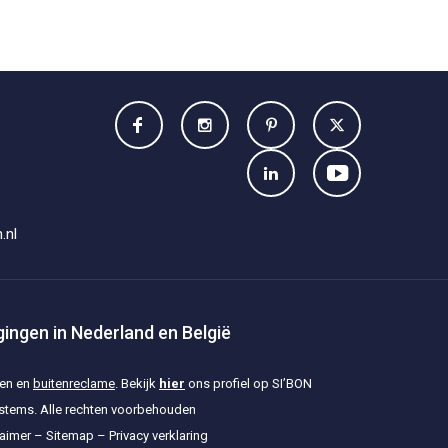
.nl
tigingen in Nederland en België
nen en
buitenreclame
. Bekijk
hier
ons profiel op SI’BON
ystems. Alle rechten voorbehouden
laimer
–
Sitemap
–
Privacy verklaring