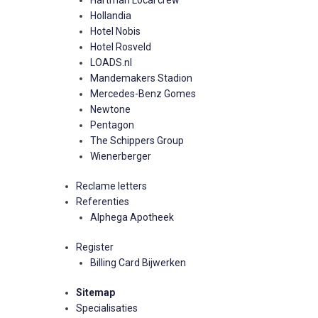
Hartman Local crew
Hollandia
Hotel Nobis
Hotel Rosveld
LOADS.nl
Mandemakers Stadion
Mercedes-Benz Gomes
Newtone
Pentagon
The Schippers Group
Wienerberger
Reclame letters
Referenties
Alphega Apotheek
Register
Billing Card Bijwerken
Sitemap
Specialisaties