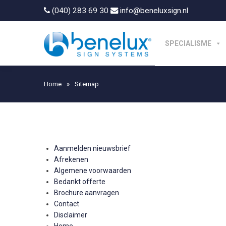
(040) 283 69 30
info@beneluxsign.nl
SPECIALISME
Home
»
Sitemap
Aanmelden nieuwsbrief
Afrekenen
Algemene voorwaarden
Bedankt offerte
Brochure aanvragen
Contact
Disclaimer