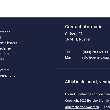
Contactinformatie
ttering
Gulberg 27
d
5674 TE Nuenen
ame letters
reclame
(040) 283 69 30
Tel.
amebord
info@beneluxsign
Mail.
ers
n
etters
erlichting
Altijd in de buurt, ves
Erkend Signbedrijf voor de bin
Copyright 2020 Benelux Sign S
Algemene voorwaarden
–
Disc