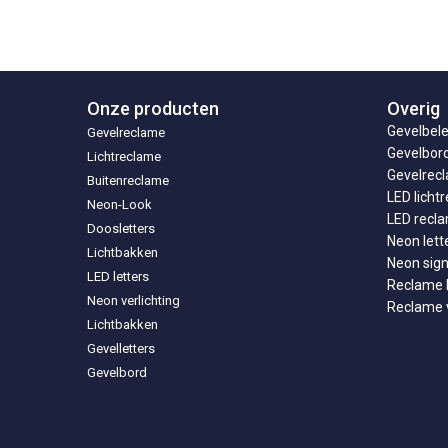
Onze producten
Overig
Gevelbele
Gevelreclame
Gevelbor
Lichtreclame
Gevelrecl
Buitenreclame
LED licht
Neon-Look
LED recl
Doosletters
Neon lett
Lichtbakken
Neon sig
LED letters
Reclame l
Neon verlichting
Reclame v
Lichtbakken
Gevelletters
Gevelbord