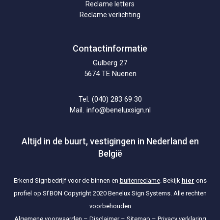
Reclame letters
Reclame verlichting
Contactinformatie
Gulberg 27
5674 TE Nuenen
(040) 283 69 30
Tel.
info@beneluxsign.nl
Mail.
Altijd in de buurt, vestigingen in Nederland en
België
Erkend Signbedrijf voor de binnen en
buitenreclame
. Bekijk
hier
ons
profiel op SI’BON
Copyright 2020 Benelux Sign Systems. Alle rechten
voorbehouden
Algemene voorwaarden
–
Disclaimer
–
Sitemap
–
Privacy verklaring