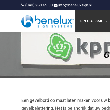
(040) 283 69 30
info@beneluxsign.nl
SPECIALISME
G
Een gevelbord op maat laten maken voor uw
b
gevelbelettering. Het is belangrijk dat uw bedr