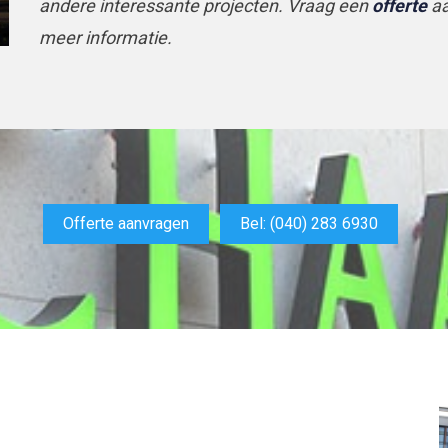
andere interessante projecten. Vraag een
offerte
aa
meer informatie.
Offerte aanvragen
Bel: (040) 283 6930