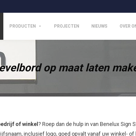
PRODUCTEN
PROJECTEN
NIEUWS
OVER O
evelbord op maat laten mak
edrijf of winkel
? Roep dan de hulp in van Benelux Sign S
ijfsnaam, inclusief logo, goed opvalt vanaf uw winkel- of b