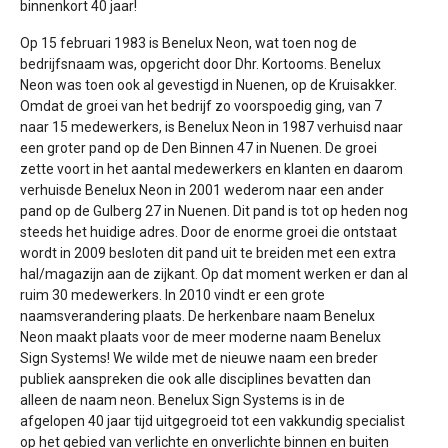
binnenkort 40 jaar!
Op 15 februari 1983 is Benelux Neon, wat toen nog de
bedrijfsnaam was, opgericht door Dhr. Kortooms. Benelux
Neon was toen ook al gevestigd in Nuenen, op de Kruisakker.
Omdat de groei van het bedrijf zo voorspoedig ging, van 7
naar 15 medewerkers, is Benelux Neon in 1987 verhuisd naar
een groter pand op de Den Binnen 47 in Nuenen. De groei
zette voort in het aantal medewerkers en klanten en daarom
verhuisde Benelux Neon in 2001 wederom naar een ander
pand op de Gulberg 27 in Nuenen. Dit pand is tot op heden nog
steeds het huidige adres. Door de enorme groei die ontstaat
wordt in 2009 besloten dit pand uit te breiden met een extra
hal/magazijn aan de zijkant. Op dat moment werken er dan al
ruim 30 medewerkers. In 2010 vindt er een grote
naamsverandering plaats. De herkenbare naam Benelux
Neon maakt plaats voor de meer moderne naam Benelux
Sign Systems! We wilde met de nieuwe naam een breder
publiek aanspreken die ook alle disciplines bevatten dan
alleen de naam neon. Benelux Sign Systems is in de
afgelopen 40 jaar tijd uitgegroeid tot een vakkundig specialist
op het gebied van verlichte en onverlichte binnen en buiten