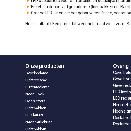
LED doosletters voor een strakke en duidelijke uitstrali
Enkel- en dubbelzijdige (uitsteek)lichtbakken die Bam
Groene LED-lijnen die het gebouw een frisse, herkenba
Het resultaat? Een pand dat weer helemaal voelt zoals Bam
Onze producten
Overig
Gevelbele
Gevelreclame
Gevelbor
Lichtreclame
Gevelrecl
Buitenreclame
LED licht
Neon-Look
LED recl
Doosletters
Neon lett
Lichtbakken
Neon sig
LED letters
Reclame l
Neon verlichting
Reclame v
Lichtbakken