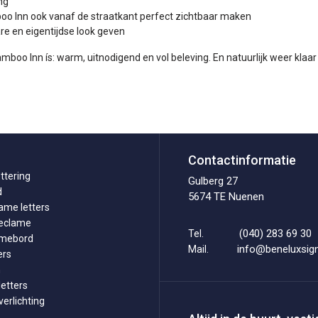
ng
boo Inn ook vanaf de straatkant perfect zichtbaar maken
re en eigentijdse look geven
boo Inn ís: warm, uitnodigend en vol beleving. En natuurlijk weer klaar
Contactinformatie
ttering
Gulberg 27
d
5674 TE Nuenen
ame letters
reclame
(040) 283 69 30
Tel.
amebord
info@beneluxsign
Mail.
ers
n
etters
erlichting