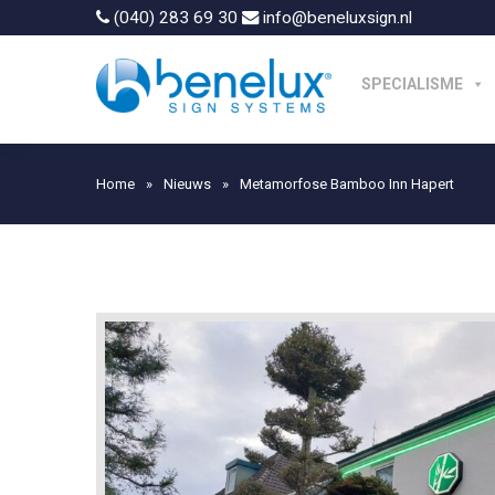
(040) 283 69 30
info@beneluxsign.nl
SPECIALISME
Home
»
Nieuws
»
Metamorfose Bamboo Inn Hapert