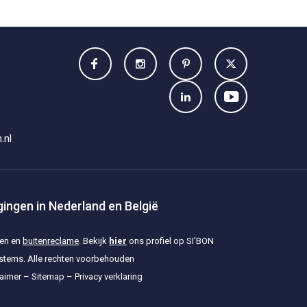
.nl
tigingen in Nederland en België
nen en
buitenreclame
. Bekijk
hier
ons profiel op SI’BON
ystems. Alle rechten voorbehouden
laimer
–
Sitemap
–
Privacy verklaring