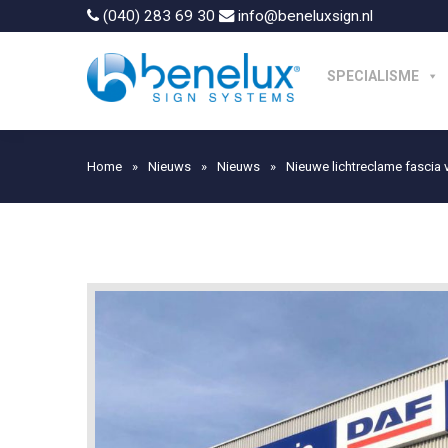
(040) 283 69 30
info@beneluxsign.nl
SPECIALISME
Home
»
Nieuws
»
Nieuws
»
Nieuwe lichtreclame fascia 