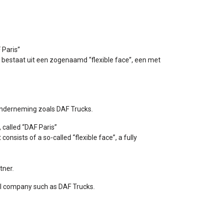
 Paris”
e bestaat uit een zogenaamd “flexible face”, een met
onderneming zoals DAF Trucks.
 called “DAF Paris”
onsists of a so-called “flexible face”, a fully
tner.
nal company such as DAF Trucks.