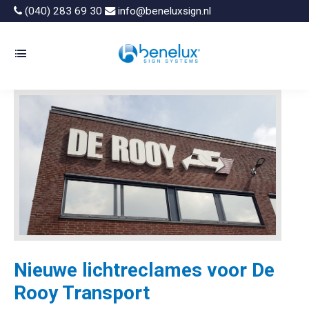
(040) 283 69 30
info@beneluxsign.nl
Nieuwe lichtreclames voor De
Rooy Transport