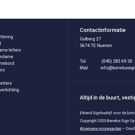
Contactinformatie
ttering
Gulberg 27
d
5674 TE Nuenen
ame letters
reclame
(040) 283 69 30
Tel.
amebord
info@beneluxsign
Mail.
ers
n
etters
erlichting
Altijd in de buurt, ves
Erkend Signbedrijf voor de bin
Copyright 2020 Benelux Sign S
Algemene voorwaarden
–
Disc