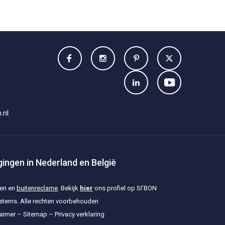
.nl
tigingen in Nederland en België
nen en
buitenreclame
. Bekijk
hier
ons profiel op SI’BON
ystems. Alle rechten voorbehouden
laimer
–
Sitemap
–
Privacy verklaring