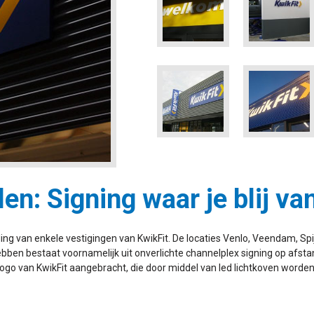
en: Signing waar je blij va
ing van enkele vestigingen van KwikFit. De locaties Venlo, Veendam, Spi
 hebben bestaat voornamelijk uit onverlichte channelplex signing op afs
 logo van KwikFit aangebracht, die door middel van led lichtkoven worden