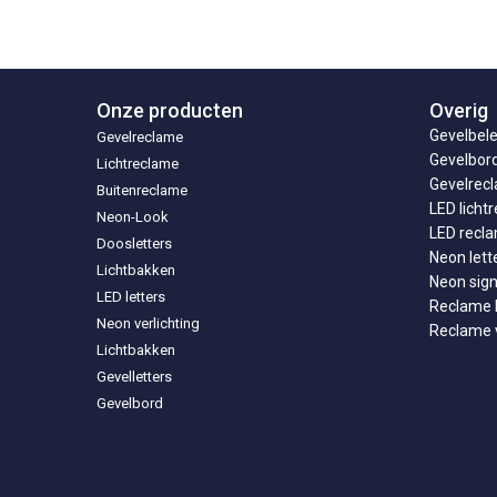
Onze producten
Overig
Gevelbele
Gevelreclame
Gevelbor
Lichtreclame
Gevelrecl
Buitenreclame
LED licht
Neon-Look
LED recl
Doosletters
Neon lett
Lichtbakken
Neon sig
LED letters
Reclame l
Neon verlichting
Reclame v
Lichtbakken
Gevelletters
Gevelbord