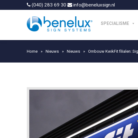
(040) 283 69 30
info@beneluxsign.nl
SPECIALISME
Home
»
Nieuws
»
Nieuws
»
Ombouw KwikFit filialen: Sig