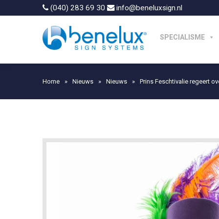
(040) 283 69 30
info@beneluxsign.nl
SPECIALISME
Home
»
Nieuws
»
Nieuws
»
Prins Feschtivalie regeert 