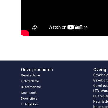
Onze producten
Overig
Gevelbele
Gevelreclame
Gevelbor
Lichtreclame
Gevelrecl
Buitenreclame
LED licht
Neon-Look
LED recl
Doosletters
Neon lett
Lichtbakken
Neon sig