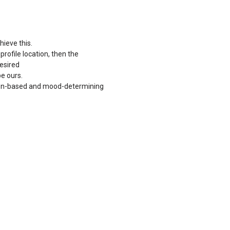
hieve this.
rofile location, then the
desired
be ours.
ction-based and mood-determining