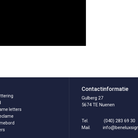
Contactinformatie
ttering
Gulberg 27
d
5674 TE Nuenen
ame letters
reclame
(040) 283 69 30
Tel.
amebord
info@beneluxsign
Mail.
ers
n