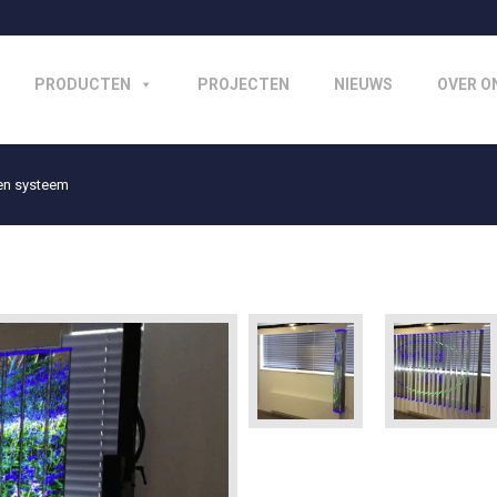
PRODUCTEN
PROJECTEN
NIEUWS
OVER O
len systeem