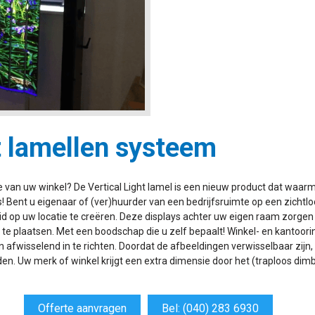
t lamellen systeem
van uw winkel? De Vertical Light lamel is een nieuw product dat waarm
! Bent u eigenaar of (ver)huurder van een bedrijfsruimte op een zichtloc
eid op uw locatie te creëren. Deze displays achter uw eigen raam zorge
 te plaatsen. Met een boodschap die u zelf bepaalt! Winkel- en kantoor
n afwisselend in te richten. Doordat de afbeeldingen verwisselbaar zijn
n. Uw merk of winkel krijgt een extra dimensie door het (traploos dimba
Offerte aanvragen
Bel: (040) 283 6930