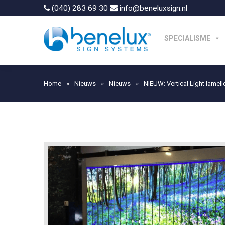
(040) 283 69 30
info@beneluxsign.nl
SPECIALISME
Home
»
Nieuws
»
Nieuws
»
NIEUW: Vertical Light lamel